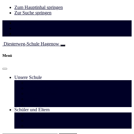
Zum Hauptinhal springen
Zur Suche springen
Datenschutz
Impressum
Kontakt
Diesterweg-Schule
Hagenow
Menü
Unsere Schule
Unser Motto
Schulsozialarbeit
Schulabschlüsse
Bilder
Unterrichtszeiten
Schüler und Eltern
Häufig gestellte Fragen
Schülerrat
Schulelternrat